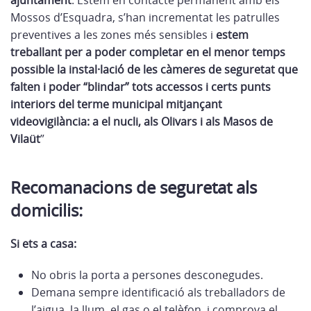
ajuntament
. Estem en contacte permanent amb els
Mossos d’Esquadra, s’han incrementat les patrulles
preventives a les zones més sensibles i
estem
treballant per a poder completar en el menor temps
possible la instal·lació de les càmeres de seguretat que
falten i poder “blindar” tots accessos i certs punts
interiors del terme municipal mitjançant
videovigilància: a el nucli, als Olivars i als Masos de
Vilaüt
”
Recomanacions de seguretat als
domicilis:
Si ets a casa:
No obris la porta a persones desconegudes.
Demana sempre identificació als treballadors de
l’aigua, la llum, el gas o el telèfon, i comprova el