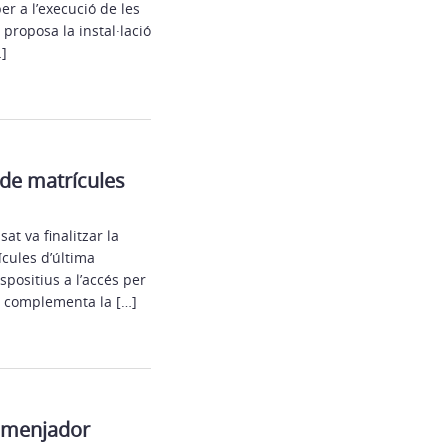
r a l’execució de les
proposa la instal·lació
]
 de matrícules
at va finalitzar la
ícules d’última
spositius a l’accés per
ió complementa la […]
e menjador