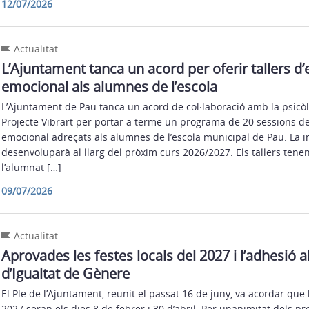
12/07/2026
Actualitat
L’Ajuntament tanca un acord per oferir tallers d
emocional als alumnes de l’escola
L’Ajuntament de Pau tanca un acord de col·laboració amb la psicòl
Projecte Vibrart per portar a terme un programa de 20 sessions de
emocional adreçats als alumnes de l’escola municipal de Pau. La in
desenvoluparà al llarg del pròxim curs 2026/2027. Els tallers tenen
l’alumnat […]
09/07/2026
Actualitat
Aprovades les festes locals del 2027 i l’adhesió 
d’Igualtat de Gènere
El Ple de l’Ajuntament, reunit el passat 16 de juny, va acordar que l
2027 seran els dies 8 de febrer i 30 d’abril. Per unanimitat dels p