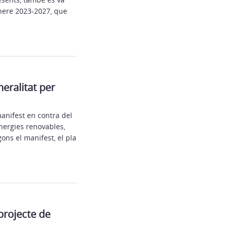
ènere 2023-2027, que
eralitat per
manifest en contra del
energies renovables,
gons el manifest, el pla
projecte de