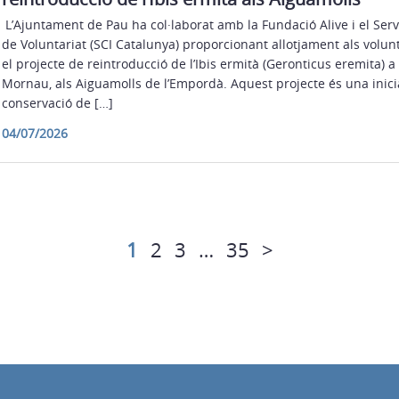
L’Ajuntament de Pau ha col·laborat amb la Fundació Alive i el Serve
de Voluntariat (SCI Catalunya) proporcionant allotjament als volun
el projecte de reintroducció de l’Ibis ermità (Geronticus eremita) a 
Mornau, als Aiguamolls de l’Empordà. Aquest projecte és una inicia
conservació de […]
04/07/2026
1
2
3
…
35
>