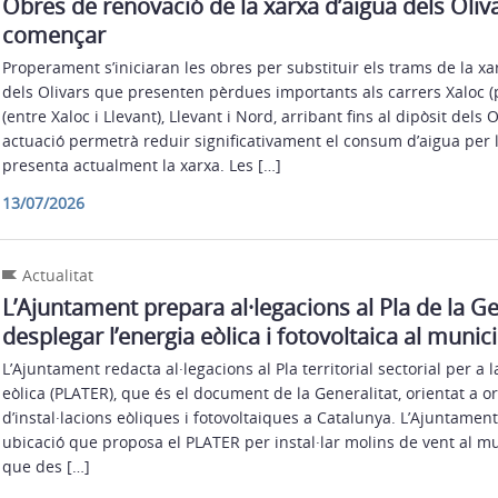
Obres de renovació de la xarxa d’aigua dels Oliva
començar
Properament s’iniciaran les obres per substituir els trams de la xa
dels Olivars que presenten pèrdues importants als carrers Xaloc (p
(entre Xaloc i Llevant), Llevant i Nord, arribant fins al dipòsit dels 
actuació permetrà reduir significativament el consum d’aigua per
presenta actualment la xarxa. Les […]
13/07/2026
Actualitat
L’Ajuntament prepara al·legacions al Pla de la Ge
desplegar l’energia eòlica i fotovoltaica al munici
L’Ajuntament redacta al·legacions al Pla territorial sectorial per a l
eòlica (PLATER), que és el document de la Generalitat, orientat a o
d’instal·lacions eòliques i fotovoltaiques a Catalunya. L’Ajuntament
ubicació que proposa el PLATER per instal·lar molins de vent al mun
que des […]