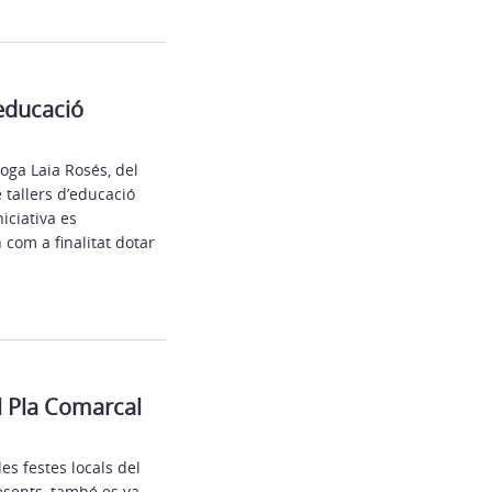
’educació
oga Laia Rosés, del
 tallers d’educació
iciativa es
 com a finalitat dotar
al Pla Comarcal
es festes locals del
resents, també es va