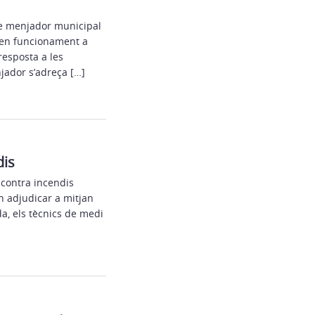
de menjador municipal
à en funcionament a
resposta a les
njador s’adreça […]
dis
 contra incendis
an adjudicar a mitjan
da, els tècnics de medi