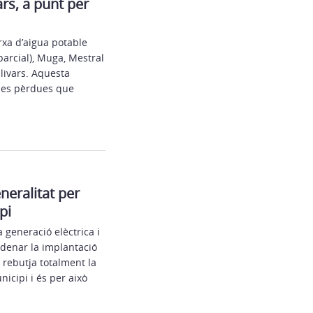
rs, a punt per
rxa d’aigua potable
arcial), Muga, Mestral
Olivars. Aquesta
 les pèrdues que
neralitat per
pi
a generació elèctrica i
rdenar la implantació
 rebutja totalment la
icipi i és per això